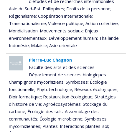
d'études et de recherches internationales
Asie du Sud-Est
; Philippines
; Droits de la personne
;
Régionalisme
; Coopération internationale
;
Transnationalisme
; Violence politique
; Action collective
;
Mondialisation
; Mouvements sociaux
; Enjeux
environnementaux
; Développement humain
; Thaïlande
;
Indonésie
; Malaisie
; Asie orientale
Pierre-Luc Chagnon
Faculté des arts et des sciences -
Département de sciences biologiques
Champignons mycorhiziens
; Symbioses
; Écologie
fonctionnelle
; Phytotechnologie
; Réseaux écologiques
;
Bioinformatique
; Restauration écologique
; Stratégies
d'histoire de vie
; Agroécosystèmes
; Stockage du
carbone
; Écologie des sols
; Assemblage des
communautés
; Écologie microbienne
; Symbioses
mycorhiziennes
; Plantes
; Interactions plantes-sol
;