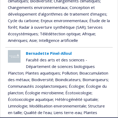
climatiques
; Biodiversité
; Changements climatiques
;
Changements environnementaux
; Conception et
développement d'algorithmes de traitement d'images
;
Cycle du carbone
; Enjeux environnementaux
; Étude de la
forêt
; Radar à ouverture synthétique (SAR)
; Services
écosystémiques
; Télédétection optique
; Afrique
;
Amériques
; Asie
; Intelligence artificielle
Bernadette Pinel-Alloul
Faculté des arts et des sciences -
Département de sciences biologiques
Plancton
; Plantes aquatiques
; Pollution
; Bioaccumulation
des métaux
; Biodiversité
; Bioindicateurs
; Biomarqueurs
;
Communautés zooplanctoniques
; Écologie
; Écologie du
plancton
; Écologie microbienne
; Écotoxicologie
;
Écotoxicologie aquatique
; Hétérogénéité spatiale
;
Limnologie
; Modélisation environnementale
; Structure
en taille
; Qualité de l'eau
; Liens terre-eau
; Plantes