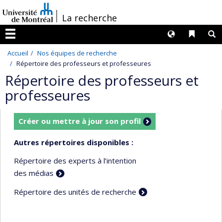
Passer
/
La recherche
au
contenu
Langues
Liens 
R
Menu
Accueil
Nos équipes de recherche
Répertoire des professeurs et professeures
Répertoire des professeurs et
professeures
Créer ou mettre à jour son profil
Autres répertoires disponibles :
Répertoire des experts à l’intention
des médias
Répertoire des unités de recherche