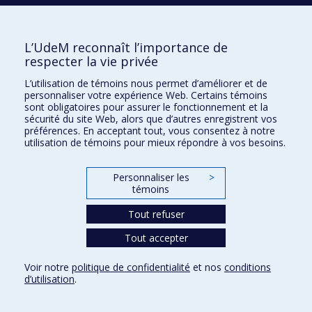
envahissantes
; Métaux
; Impacts cumulatifs
; Lacs
;
Fleuves
L’UdeM reconnaît l’importance de
Frédéric Pitre
respecter la vie privée
Faculté des arts et des sciences -
L’utilisation de témoins nous permet d’améliorer et de
Département de sciences biologiques
personnaliser votre expérience Web. Certains témoins
Phytotechnologie
; Phytoremédiation
; Contamination des
sont obligatoires pour assurer le fonctionnement et la
sécurité du site Web, alors que d’autres enregistrent vos
sols
; Biorémediation
; Sols
; Saules
; Biologie des arbres
;
préférences. En acceptant tout, vous consentez à notre
Physiologie végétale
; Biochimie végétale
; Phytochimie
;
utilisation de témoins pour mieux répondre à vos besoins.
Bioproduits
; Biocarburants
; Bioéthanol
;
Transcriptomique
; Génomique
; Métatranscriptomique
;
Personnaliser les
>
témoins
Rhizosphère
; Racine
; Écologie urbaine
Tout refuser
Ornella Puschiasis
Tout accepter
Faculté des arts et des sciences -
Département de géographie
Voir notre
politique de confidentialité
et nos
conditions
d’utilisation
.
Changements climatiques
; Changements
environnementaux
; Adaptation aux changements et à la