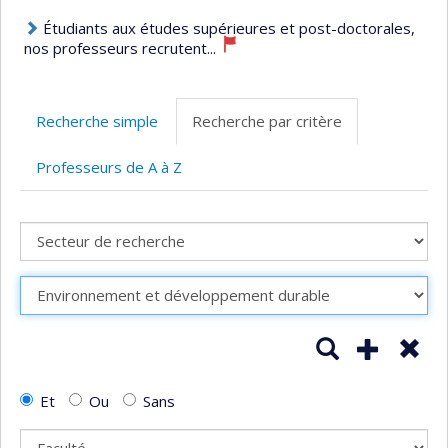
Étudiants aux études supérieures et post-doctorales,
nos professeurs recrutent...
Recherche simple
Recherche par critère
Professeurs de A à Z
Lancer la reche
Ajouter un
Sup
Et
Ou
Sans