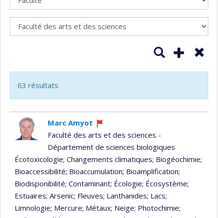
Lancer la reche
Ajouter un
Sup
63 résultats
Marc Amyot
Ce
Faculté des arts et des sciences -
professeur
Département de sciences biologiques
recrute
Écotoxicologie
; Changements climatiques
; Biogéochimie
;
Bioaccessibilité
; Bioaccumulation
; Bioamplification
;
Biodisponibilité
; Contaminant
; Écologie
; Écosystème
;
Estuaires
; Arsenic
; Fleuves
; Lanthanides
; Lacs
;
Limnologie
; Mercure
; Métaux
; Neige
; Photochimie
;