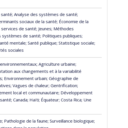
 santé
; Analyse des systèmes de santé
;
erminants sociaux de la santé
; Économie de la
 services de santé
; Jeunes
; Méthodes
s systèmes de santé
; Politiques publiques
;
Santé mentale
; Santé publique
; Statistique sociale
;
lités sociales
x environnementaux
; Agriculture urbaine
;
ptation aux changements et à la variabilité
es
; Environnement urbain
; Géographie de
atives
; Vagues de chaleur
; Gentrification
;
ement local et communautaire
; Développement
 santé
; Canada
; Haïti
; Équateur
; Costa Rica
; Une
ne
; Pathologie de la faune
; Surveillance biologique
;
ctions dans la population