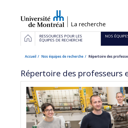
Passer
au
contenu
/
La recherche
Navigation
ACCUEIL
RESSOURCES POUR LES
NOS ÉQUIPE
principale
ÉQUIPES DE RECHERCHE
Accueil
Nos équipes de recherche
Répertoire des professe
Répertoire des professeurs 