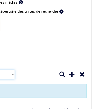
es médias
épertoire des unités de recherche
Lancer la recherche
Ajouter un critère
Supprimer ce c