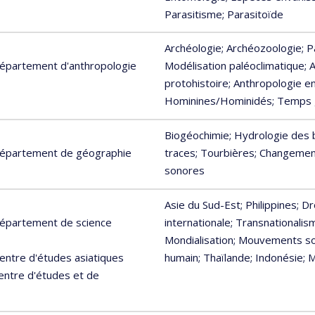
Parasitisme
; Parasitoïde
Archéologie
; Archéozoologie
; 
 Département d'anthropologie
Modélisation paléoclimatique
; 
protohistoire
; Anthropologie 
Hominines/Hominidés
; Temps
Biogéochimie
; Hydrologie des 
 Département de géographie
traces
; Tourbières
; Changemen
sonores
Asie du Sud-Est
; Philippines
; D
 Département de science
internationale
; Transnationalis
Mondialisation
; Mouvements so
Centre d'études asiatiques
humain
; Thaïlande
; Indonésie
; 
Centre d'études et de