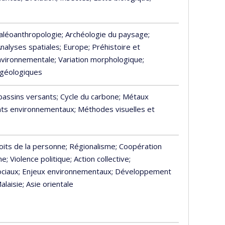
Paléoanthropologie
; Archéologie du paysage
;
Analyses spatiales
; Europe
; Préhistoire et
environnementale
; Variation morphologique
;
 géologiques
bassins versants
; Cycle du carbone
; Métaux
ts environnementaux
; Méthodes visuelles et
roits de la personne
; Régionalisme
; Coopération
me
; Violence politique
; Action collective
;
ciaux
; Enjeux environnementaux
; Développement
Malaisie
; Asie orientale