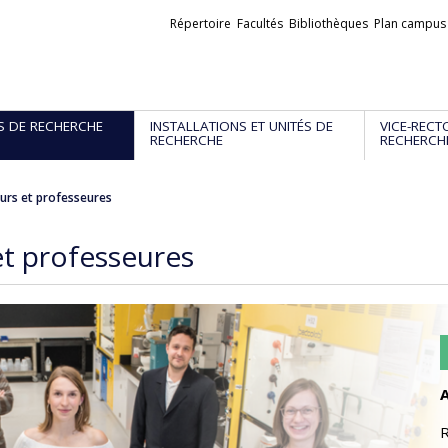
Liens
Répertoire
Facultés
Bibliothèques
Plan campus
externes
S DE RECHERCHE
INSTALLATIONS ET UNITÉS DE
VICE-RECT
RECHERCHE
RECHERCH
urs et professeures
et professeures
A
R