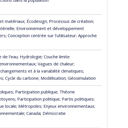
 et matériaux
; Écodesign
; Processus de création
;
térielle
; Environnement et développement
ers
; Conception centrée sur l'utilisateur
; Approche
e de l'eau
; Hydrologie
; Couche limite
 environnementaux
; Vagues de chaleur
;
 changements et à la variabilité climatiques
;
es
; Cycle du carbone
; Modélisation
; Géosimulation
bliques
; Participation publique
; Théorie
 citoyens
; Participation politique
; Partis politiques
;
que locale
; Métropoles
; Enjeux environnementaux
;
ironnementale
; Canada
; Démocratie