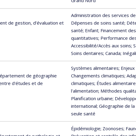
Grand Nord
Administration des services de
nt de gestion, d’évaluation et
Dépenses de soins santé
; Dét
santé
; Enfant
; Financement des
quantitatives
; Performance de
Accessibilité/Accès aux soins
; 
Soins dentaires
; Canada
; Inéga
Systèmes alimentaires
; Enjeu
 Département de géographie
Changements climatiques
; Ada
Centre d'études et de
climatiques
; Études alimentair
l'alimentation
; Méthodes qualit
Planification urbaine
; Développ
international
; Géographie de la
seule santé
Épidémiologie
; Zoonoses
; Fau
Département de pathologie et
Prévention et contrôle des infe