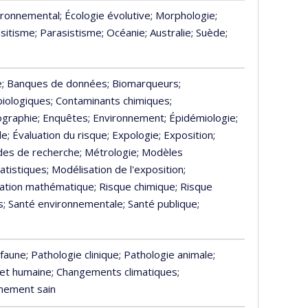
vironnemental
; Écologie évolutive
; Morphologie
;
asitisme
; Parasistisme
; Océanie
; Australie
; Suède
;
e
; Banques de données
; Biomarqueurs
;
biologiques
; Contaminants chimiques
;
ographie
; Enquêtes
; Environnement
; Épidémiologie
;
le
; Évaluation du risque
; Expologie
; Exposition
;
des de recherche
; Métrologie
; Modèles
atistiques
; Modélisation de l'exposition
;
sation mathématique
; Risque chimique
; Risque
s
; Santé environnementale
; Santé publique
;
 faune
; Pathologie clinique
; Pathologie animale
;
 et humaine
; Changements climatiques
;
nnement sain