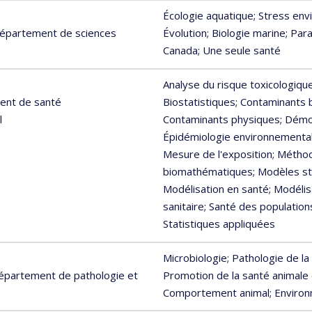
Écologie aquatique
; Stress en
 Département de sciences
Évolution
; Biologie marine
; Par
Canada
; Une seule santé
Analyse du risque toxicologiqu
ent de santé
Biostatistiques
; Contaminants 
l
Contaminants physiques
; Dém
Épidémiologie environnementa
Mesure de l'exposition
; Métho
biomathématiques
; Modèles st
Modélisation en santé
; Modéli
sanitaire
; Santé des population
Statistiques appliquées
Microbiologie
; Pathologie de la
Département de pathologie et
Promotion de la santé animale
Comportement animal
; Enviro