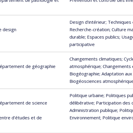
Design d'intérieur
; Techniques
e design
Recherche-création
; Culture ma
durable
; Espaces publics
; Usag
participative
Changements climatiques
; Cycl
 Département de géographie
atmosphérique
; Changements
Biogéographie
; Adaptation aux
Biogéosciences atmosphériqu
Politique urbaine
; Politiques pu
 Département de science
délibérative
; Participation des
Administration publique
; Politi
Centre d'études et de
Environnement
; Politique env