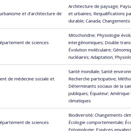
Architecture de paysage
; Pays
urbanisme et d'architecture de
et urbaines
; Requalifications 
durable
; Canada
; Changements 
Mitochondrie
; Physiologie évol
 Département de sciences
intergénomiques
; Double tran
Évolution moléculaire
; Génomiq
nucléaires
; Adaptation
; Physio
Santé mondiale
; Santé environ
ent de médecine sociale et
Recherche participative
; Métho
Déterminants sociaux de la sa
publiques
; Équateur
; Amérique 
climatiques
Biodiversité
; Changements cli
 Département de sciences
Écologie comportementale
; É
Entomologie
; Espèces envahis