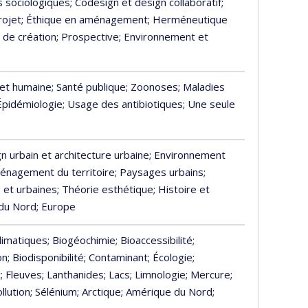
s sociologiques
; Codesign et design collaboratif
;
rojet
; Éthique en aménagement
; Herméneutique
 de création
; Prospective
; Environnement et
 et humaine
; Santé publique
; Zoonoses
; Maladies
 Épidémiologie
; Usage des antibiotiques
; Une seule
gn urbain et architecture urbaine
; Environnement
ménagement du territoire
; Paysages urbains
;
s et urbaines
; Théorie esthétique
; Histoire et
 du Nord
; Europe
limatiques
; Biogéochimie
; Bioaccessibilité
;
on
; Biodisponibilité
; Contaminant
; Écologie
;
c
; Fleuves
; Lanthanides
; Lacs
; Limnologie
; Mercure
;
ollution
; Sélénium
; Arctique
; Amérique du Nord
;