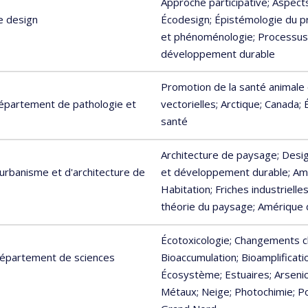
Approche participative
; Aspect
e design
Écodesign
; Épistémologie du p
et phénoménologie
; Processus
développement durable
Promotion de la santé animale
Département de pathologie et
vectorielles
; Arctique
; Canada
;
santé
Architecture de paysage
; Desi
urbanisme et d'architecture de
et développement durable
; A
Habitation
; Friches industrielle
théorie du paysage
; Amérique
Écotoxicologie
; Changements c
 Département de sciences
Bioaccumulation
; Bioamplificati
Écosystème
; Estuaires
; Arseni
Métaux
; Neige
; Photochimie
; P