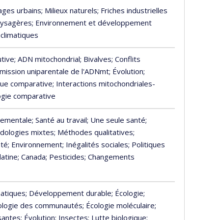
ages urbains
; Milieux naturels
; Friches industrielles
paysagères
; Environnement et développement
climatiques
utive
; ADN mitochondrial
; Bivalves
; Conflits
smission uniparentale de l'ADNmt
; Évolution
;
ue comparative
; Interactions mitochondriales-
logie comparative
nementale
; Santé au travail
; Une seule santé
;
dologies mixtes
; Méthodes qualitatives
;
nté
; Environnement
; Inégalités sociales
; Politiques
latine
; Canada
; Pesticides
; Changements
matiques
; Développement durable
; Écologie
;
cologie des communautés
; Écologie moléculaire
;
santes
; Évolution
; Insectes
; Lutte biologique
;