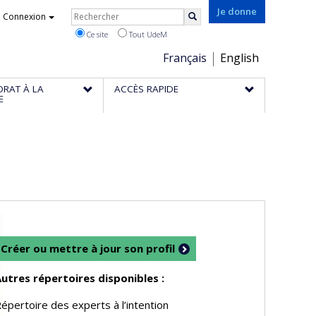
Rechercher
Je donne
Connexion
Rechercher
Ce site
Tout UdeM
Choix
Français
English
de
ORAT À LA
ACCÈS RAPIDE
la
E
langue
Créer ou mettre à jour son profil
utres répertoires disponibles :
épertoire des experts à l’intention