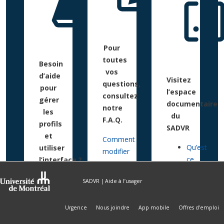
Pour
toutes
Besoin
vos
d’aide
Visitez
questions,
pour
l’espace
consultez
gérer
documentaire
notre
les
du
F.A.Q.
profils
SADVR
et
Comment
Qu’est
utiliser
modifier
ce
l’interface ?
un
que
Parcourez
profil
SADVR | Aide à l’usager
le
les
?
SADVR
Guides :
Quels
?
Urgence
Nous joindre
App mobile
Offres d'emploi
sont
À
Qu’est-
les