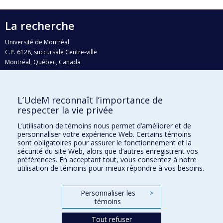
La recherche
Université de Montréal
C.P. 6128, succursale Centre-ville
Montréal, Québec, Canada
H3C 3J7
Courriel:
recherche@umontreal.ca
L’UdeM reconnaît l’importance de
Qui fait quoi?
respecter la vie privée
Nous trouver
L’utilisation de témoins nous permet d’améliorer et de
personnaliser votre expérience Web. Certains témoins
Plan du site
sont obligatoires pour assurer le fonctionnement et la
sécurité du site Web, alors que d’autres enregistrent vos
Accessibilité
préférences. En acceptant tout, vous consentez à notre
utilisation de témoins pour mieux répondre à vos besoins.
Personnaliser les
>
témoins
Tout refuser