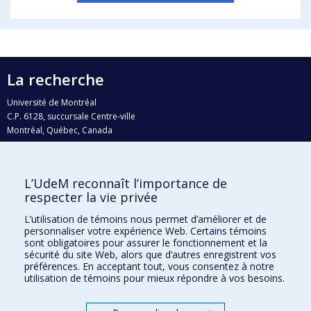
La recherche
Université de Montréal
C.P. 6128, succursale Centre-ville
Montréal, Québec, Canada
H3C 3J7
Courriel:
recherche@umontreal.ca
L’UdeM reconnaît l’importance de
Qui fait quoi?
respecter la vie privée
Nous trouver
L’utilisation de témoins nous permet d’améliorer et de
personnaliser votre expérience Web. Certains témoins
Plan du site
sont obligatoires pour assurer le fonctionnement et la
sécurité du site Web, alors que d’autres enregistrent vos
Accessibilité
préférences. En acceptant tout, vous consentez à notre
utilisation de témoins pour mieux répondre à vos besoins.