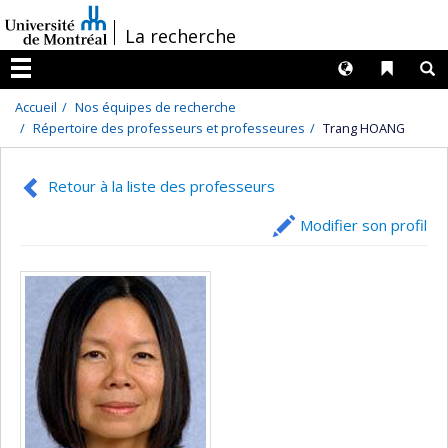
Passer
/
La recherche
au
contenu
Langues
Liens 
R
Menu
Accueil
Nos équipes de recherche
Répertoire des professeurs et professeures
Trang HOANG
Retour à la liste des professeurs
Modifier son profil