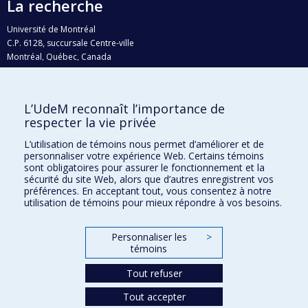
La recherche
Université de Montréal
C.P. 6128, succursale Centre-ville
Montréal, Québec, Canada
H3C 3J7
Courriel:
recherche@umontreal.ca
L’UdeM reconnaît l’importance de
respecter la vie privée
Qui fait quoi?
Nous trouver
L’utilisation de témoins nous permet d’améliorer et de
personnaliser votre expérience Web. Certains témoins
Plan du site
sont obligatoires pour assurer le fonctionnement et la
sécurité du site Web, alors que d’autres enregistrent vos
Accessibilité
préférences. En acceptant tout, vous consentez à notre
utilisation de témoins pour mieux répondre à vos besoins.
Personnaliser les
>
témoins
Tout refuser
Tout accepter