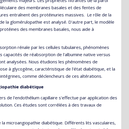
gements majeurs. Les propriétés filtrantes de la paroi
oléculaire des membranes basales et des fentes de
ctures entraînent des protéinuries massives. Le rôle de la
e la glomérulopathie est analysé. D'autre part, le modèle
 protéines des membranes basales, nous aide à
rption rénale par les cellules tubulaires, phénomènes
es capacités de réabsorption de l'albumine native versus
 sont analysées. Nous étudions les phénomènes de
ose à glycogène, caractéristique de l'état diabétique, et la
s intégrines, comme déclencheurs de ces altérations.
giopathie diabétique
s de l'endothélium capillaire s'effectue par application des
lution. Ces études sont corrélées à des travaux de
la microangiopathie diabétique. Différents lits vasculaires,