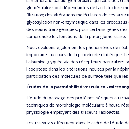
la membrane basale glomérulaire qui subit des chan
glomérulaire sont dépendantes de l'architecture m
filtration; des altérations moléculaires de ces stru
glycosylation non-enzymatique dans les processus d
des souris transgéniques, pour certains gènes des
comprendre les fonctions de la paroi glomérulaire.
Nous évaluons également les phénomènes de réabso
importants au cours de la protéinurie diabétique. L
l'albumine glyquée via des récepteurs particuliers
l'apoptose dans les altérations induites par la néphr
participation des molécules de surface telle que le
Études de la perméabilité vasculaire - Microan
L'étude du passage des protéines sériques au traver
techniques de morphologie moléculaire à haute réso
physiologie employant des traceurs radioactifs.
Les travaux s'effectuent dans le cadre de l'étude de 