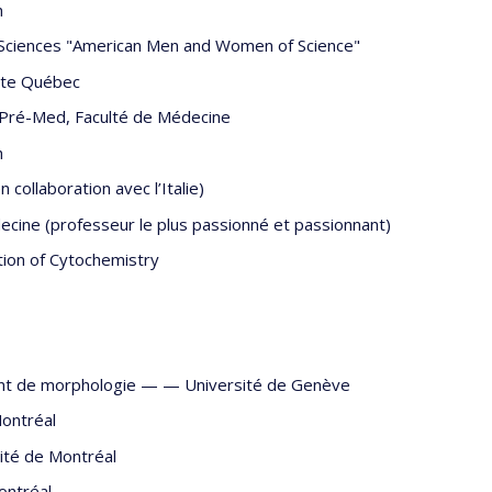
h
 Sciences "American Men and Women of Science"
bète Québec
 Pré-Med, Faculté de Médecine
h
collaboration avec l’Italie)
ecine (professeur le plus passionné et passionnant)
tion of Cytochemistry
nt de morphologie — —
Université de Genève
Montréal
ité de Montréal
ontréal