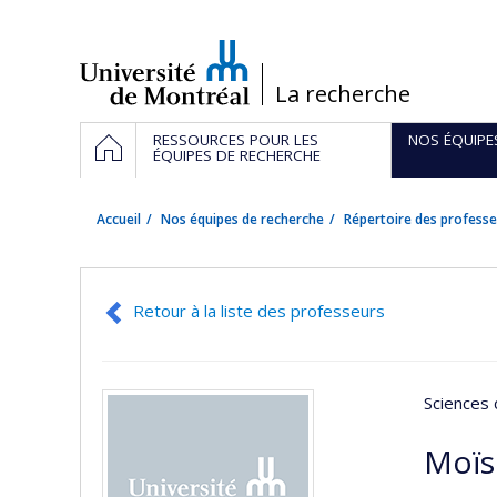
Passer
au
contenu
/
La recherche
Navigation
ACCUEIL
RESSOURCES POUR LES
NOS ÉQUIPE
principale
ÉQUIPES DE RECHERCHE
Accueil
Nos équipes de recherche
Répertoire des professe
Retour à la liste des professeurs
Sciences 
Moïs