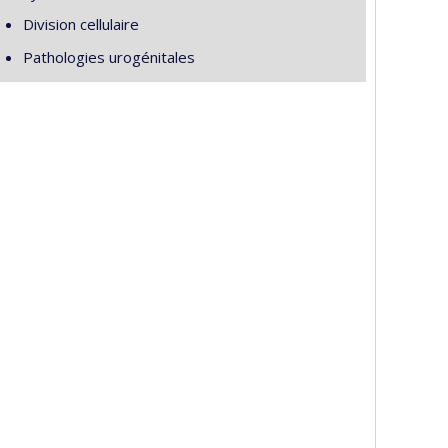
Division cellulaire
Pathologies urogénitales