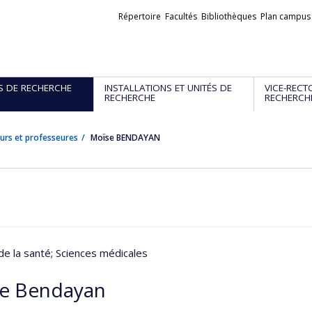
Liens
Répertoire
Facultés
Bibliothèques
Plan campus
externes
S DE RECHERCHE
INSTALLATIONS ET UNITÉS DE
VICE-RECT
RECHERCHE
RECHERCH
urs et professeures
Moïse BENDAYAN
de la santé
; Sciences médicales
e Bendayan