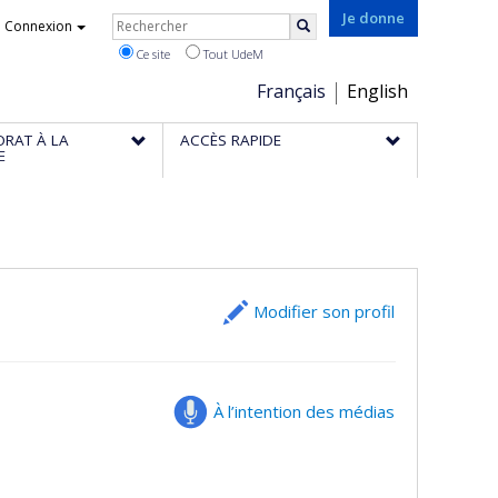
Rechercher
Je donne
Connexion
Rechercher
Ce site
Tout UdeM
Choix
Français
English
de
ORAT À LA
ACCÈS RAPIDE
la
E
langue
Modifier son profil
À l’intention des médias