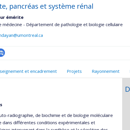
te, pancréas et système rénal
ur émérite
e médecine - Département de pathologie et biologie cellulaire
ndayan@umontreal.ca
ubMed
onnelle
seignement et encadrement
Projets
Rayonnement
,département,école)
D
es
uto-radiographie, de biochimie et de biologie moléculaire
ure dans différentes conditions expérimentales et
aires intervenant dans la synthèse et la sécrétion des