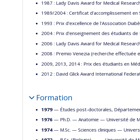
1987 : Lady Davis Award for Medical Researc
1989/2004 : Certificat d'accomplissement en
1993 : Prix d'excellence de l'Association Dia
2004 : Prix d'enseignement des étudiants de
2006 : Lady Davis Award for Medical Researc
2008 : Premio Venezia (recherche effectuée en 
2009, 2013, 2014 : Prix des étudiants en Méd
2012 : David Glick Award International Federa
Formation
1979
— Études post-doctorales, Départeme
1976
— Ph.D. —
Anatomie
—
Université de 
1974
— M.Sc. —
Sciences cliniques
—
Univers
1972
— B.Sc. (Biologie) — —
Université de M