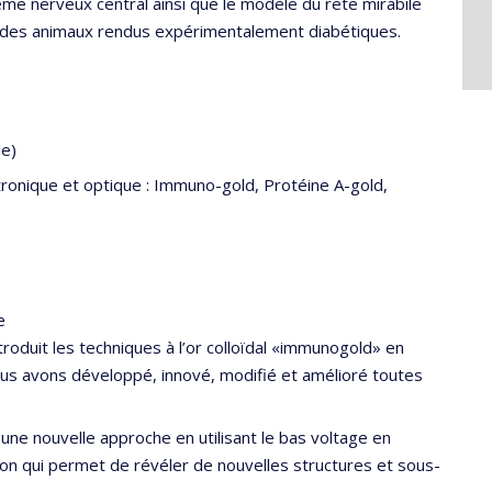
e nerveux central ainsi que le modèle du rete mirabile
z des animaux rendus expérimentalement diabétiques.
le)
ctronique et optique : Immuno-gold, Protéine A-gold,
e
roduit les techniques à l’or colloïdal «immunogold» en
ous avons développé, innové, modifié et amélioré toutes
e nouvelle approche en utilisant le bas voltage en
on qui permet de révéler de nouvelles structures et sous-