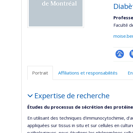
Diabè
Professe
Faculté d
moise.be
Page
P
professi
Portrait
Affiliations et responsabilités
En
(faculté
Portrait
Expertise de recherche
Études du processus de sécrétion des protéin
En utilisant des techniques d'immunocytochimie, d'a
appliquées sur tissus in situ et sur cellules en cult
pathologiques, nous étudions les phénomènes cellul