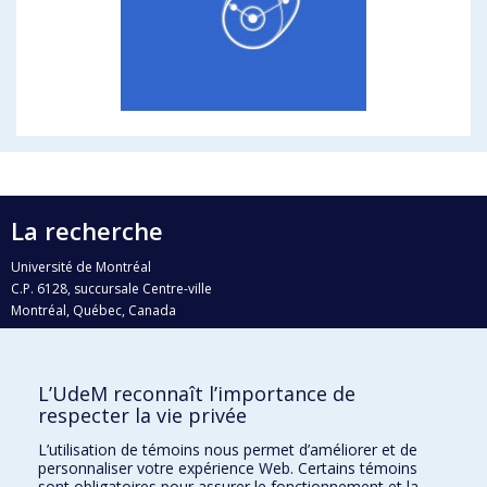
La recherche
Université de Montréal
C.P. 6128, succursale Centre-ville
Montréal, Québec, Canada
H3C 3J7
Courriel:
recherche@umontreal.ca
L’UdeM reconnaît l’importance de
Qui fait quoi?
respecter la vie privée
Nous trouver
L’utilisation de témoins nous permet d’améliorer et de
personnaliser votre expérience Web. Certains témoins
Plan du site
sont obligatoires pour assurer le fonctionnement et la