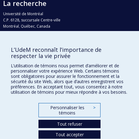
La recherche
Université de Montréal
C.P. 6128, succursale Centre-ville
Montréal, Québec, Canada
H3C 3J7
Courriel:
recherche@umontreal.ca
L’UdeM reconnaît l’importance de
Qui fait quoi?
respecter la vie privée
Nous trouver
L’utilisation de témoins nous permet d’améliorer et de
personnaliser votre expérience Web. Certains témoins
Plan du site
sont obligatoires pour assurer le fonctionnement et la
sécurité du site Web, alors que d’autres enregistrent vos
Accessibilité
préférences. En acceptant tout, vous consentez à notre
utilisation de témoins pour mieux répondre à vos besoins.
Personnaliser les
>
témoins
Tout refuser
Tout accepter