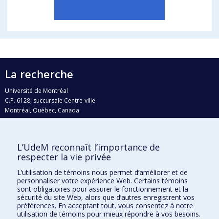
La recherche
Université de Montréal
C.P. 6128, succursale Centre-ville
Montréal, Québec, Canada
H3C 3J7
Courriel:
recherche@umontreal.ca
L’UdeM reconnaît l’importance de
Qui fait quoi?
respecter la vie privée
Nous trouver
L’utilisation de témoins nous permet d’améliorer et de
personnaliser votre expérience Web. Certains témoins
Plan du site
sont obligatoires pour assurer le fonctionnement et la
sécurité du site Web, alors que d’autres enregistrent vos
Accessibilité
préférences. En acceptant tout, vous consentez à notre
utilisation de témoins pour mieux répondre à vos besoins.