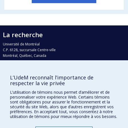
La recherche
Université de Montréal
C.P. 6128, succursale Centre-ville
Montréal, Québec, Canada
H3C 3J7
Courriel:
recherche@umontreal.ca
L’UdeM reconnaît l’importance de
Qui fait quoi?
respecter la vie privée
Nous trouver
L’utilisation de témoins nous permet d’améliorer et de
personnaliser votre expérience Web. Certains témoins
Plan du site
sont obligatoires pour assurer le fonctionnement et la
sécurité du site Web, alors que d’autres enregistrent vos
Accessibilité
préférences. En acceptant tout, vous consentez à notre
utilisation de témoins pour mieux répondre à vos besoins.