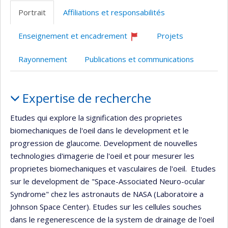
professionnelle
web
Portrait
Affiliations et responsabilités
(faculté,département,école)
de
l’unité
Enseignement et encadrement
Projets
de
Ce
professeur
recherche
Rayonnement
Publications et communications
recrute
Portrait
Expertise de recherche
Etudes qui explore la signification des proprietes
biomechaniques de l'oeil dans le development et le
progression de glaucome. Development de nouvelles
technologies d'imagerie de l'oeil et pour mesurer les
proprietes biomechaniques et vasculaires de l'oeil. Etudes
sur le development de "Space-Associated Neuro-ocular
Syndrome" chez les astronauts de NASA (Laboratoire a
Johnson Space Center). Etudes sur les cellules souches
dans le regenerescence de la system de drainage de l'oeil