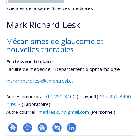
Sciences de la santé
; Sciences médicales
Mark Richard Lesk
Mécanismes de glaucome et
nouvelles therapies
Professeur titulaire
Faculté de médecine - Département d'ophtalmologie
mark.richard.lesk@umontreal.ca
Autres numéros :
514 252-3400
(Travail 1)
514 252-3400
#4957
(Laboratoire)
Autre courriel :
marklesk67@gmail.com
(Personnel)
ResearchGate
Page
Site
PubMed
LinkedIn