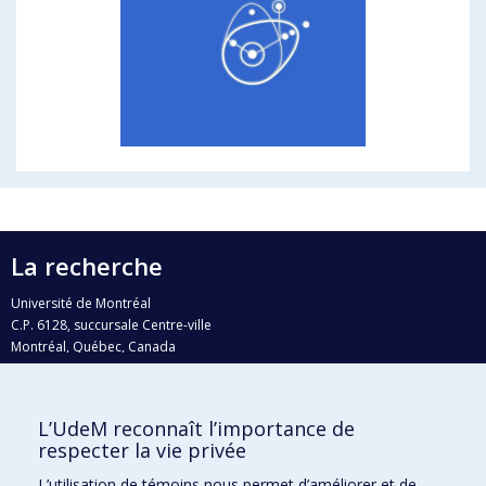
La recherche
Université de Montréal
C.P. 6128, succursale Centre-ville
Montréal, Québec, Canada
H3C 3J7
Courriel:
recherche@umontreal.ca
L’UdeM reconnaît l’importance de
Qui fait quoi?
respecter la vie privée
Nous trouver
L’utilisation de témoins nous permet d’améliorer et de