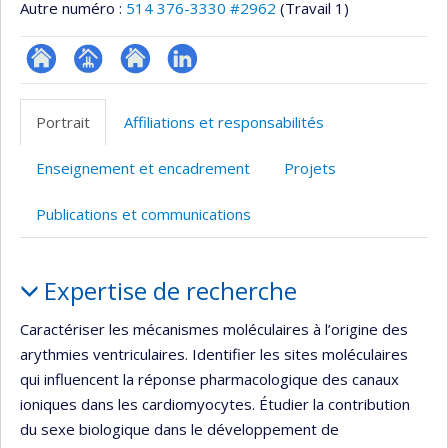
Autre numéro :
514 376-3330 #2962
(Travail 1)
ResearchGate
Page
Site
LinkedIn
professionnelle
web
Portrait
Affiliations et responsabilités
(faculté,département,école)
de
l’unité
Enseignement et encadrement
Projets
de
recherche
Publications et communications
Portrait
Expertise de recherche
Caractériser les mécanismes moléculaires à l’origine des
arythmies ventriculaires. Identifier les sites moléculaires
qui influencent la réponse pharmacologique des canaux
ioniques dans les cardiomyocytes. Étudier la contribution
du sexe biologique dans le développement de