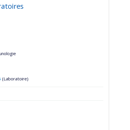
ratoires
unologie
6
(Laboratoire)