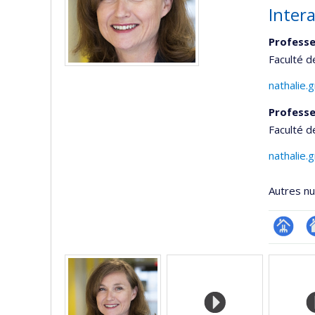
Intera
Professe
Faculté d
nathalie
Professe
Faculté d
nathalie
Autres n
Page
Si
Médias
professi
w
(faculté
d
l’