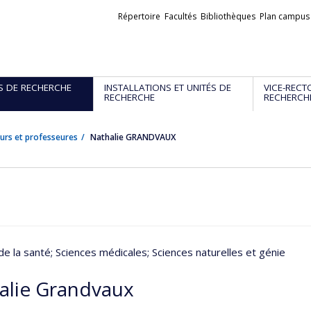
Liens
Répertoire
Facultés
Bibliothèques
Plan campus
externes
S DE RECHERCHE
INSTALLATIONS ET UNITÉS DE
VICE-RECT
RECHERCHE
RECHERCH
urs et professeures
Nathalie GRANDVAUX
de la santé
; Sciences médicales
; Sciences naturelles et génie
alie Grandvaux