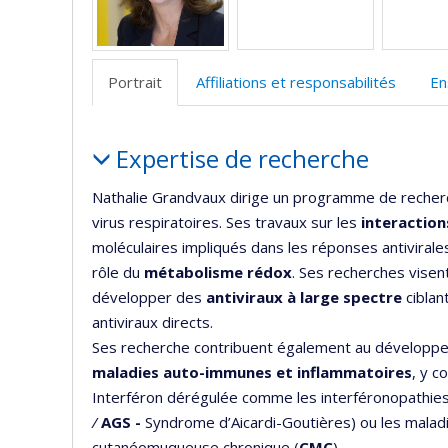
d
r
Portrait
Affiliations et responsabilités
En
Portrait
Expertise de recherche
Nathalie Grandvaux dirige un programme de recherch
virus respiratoires. Ses travaux sur les
interaction
moléculaires impliqués dans les réponses antivirales 
rôle du
métabolisme rédox
. Ses recherches visent
développer des
antiviraux à large spectre
ciblan
antiviraux directs.
Ses recherche contribuent également au développe
maladies auto-immunes et inflammatoires
, y c
Interféron dérégulée comme les interféronopathies
/
AGS -
Syndrome d’Aicardi-Goutières) ou les malad
cutanéomuqueuse chronique (
CMC
)