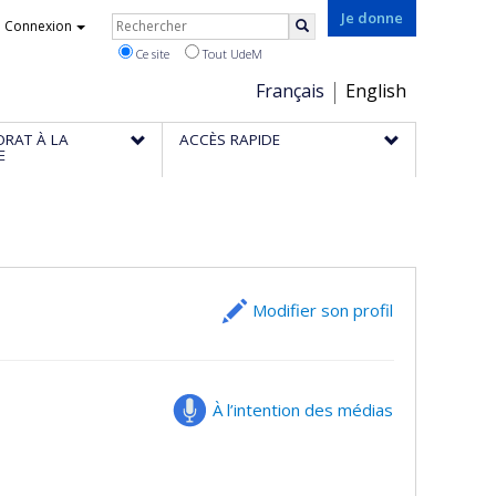
Rechercher
Je donne
Connexion
Rechercher
Ce site
Tout UdeM
Choix
Français
English
de
ORAT À LA
ACCÈS RAPIDE
la
E
langue
Modifier son profil
À l’intention des médias