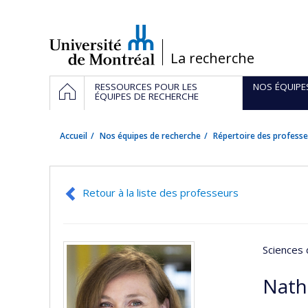
Passer
au
contenu
/
La recherche
Navigation
ACCUEIL
RESSOURCES POUR LES
NOS ÉQUIPE
principale
ÉQUIPES DE RECHERCHE
Accueil
Nos équipes de recherche
Répertoire des professe
Retour à la liste des professeurs
Sciences 
Nath