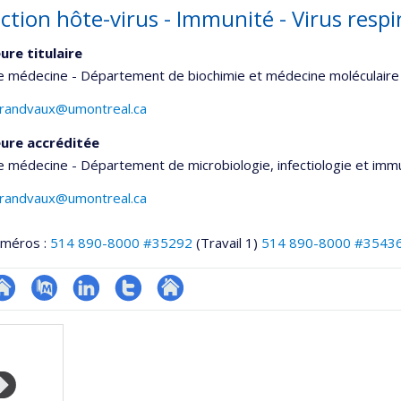
ction hôte-virus - Immunité - Virus respi
ure titulaire
e médecine - Département de biochimie et médecine moléculaire
.grandvaux@umontreal.ca
ure accréditée
e médecine - Département de microbiologie, infectiologie et imm
.grandvaux@umontreal.ca
uméros :
514 890-8000 #35292
(Travail 1)
514 890-8000 #3543
te
PubMed
LinkedIn
Compte
Autre
onnelle
eb
Twitter
site
,département,école)
e
web
unité