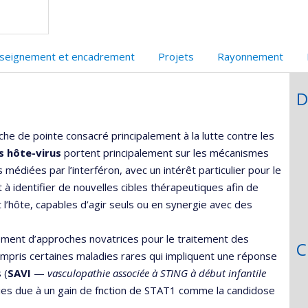
e
echerche
seignement et encadrement
Projets
Rayonnement
D
e de pointe consacré principalement à la lutte contre les
s hôte-virus
portent principalement sur les mécanismes
médiées par l’interféron, avec un intérêt particulier pour le
 à identifier de nouvelles cibles thérapeutiques afin de
t l’hôte, capables d’agir seuls ou en synergie avec des
ment d’approches novatrices pour le traitement des
C
ompris certaines maladies rares qui impliquent une réponse
 (
SAVI
—
vasculopathie associée à STING à début infantile
ies due à un gain de fnction de STAT1 comme la candidose