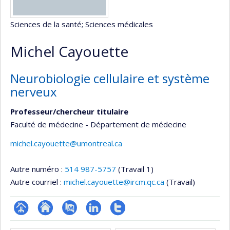
Sciences de la santé
; Sciences médicales
Michel Cayouette
Neurobiologie cellulaire et système
nerveux
Professeur/chercheur titulaire
Faculté de médecine - Département de médecine
michel.cayouette@umontreal.ca
Autre numéro :
514 987-5757
(Travail 1)
Autre courriel :
michel.cayouette@ircm.qc.ca
(Travail)
Page
Site
PubMed
LinkedIn
Compte