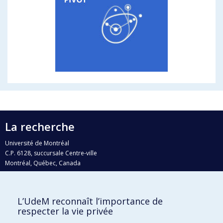
La recherche
Université de Montréal
C.P. 6128, succursale Centre-ville
Montréal, Québec, Canada
H3C 3J7
Courriel:
recherche@umontreal.ca
L’UdeM reconnaît l’importance de
Qui fait quoi?
respecter la vie privée