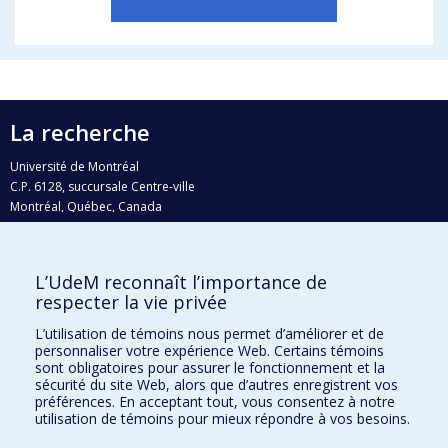
La recherche
Université de Montréal
C.P. 6128, succursale Centre-ville
Montréal, Québec, Canada
H3C 3J7
Courriel:
recherche@umontreal.ca
L’UdeM reconnaît l’importance de
Qui fait quoi?
respecter la vie privée
Nous trouver
L’utilisation de témoins nous permet d’améliorer et de
personnaliser votre expérience Web. Certains témoins
Plan du site
sont obligatoires pour assurer le fonctionnement et la
sécurité du site Web, alors que d’autres enregistrent vos
Accessibilité
préférences. En acceptant tout, vous consentez à notre
utilisation de témoins pour mieux répondre à vos besoins.