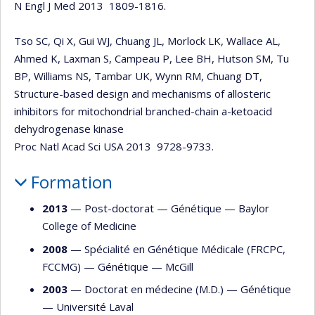
N Engl J Med 2013 1809-1816.
Tso SC, Qi X, Gui WJ, Chuang JL, Morlock LK, Wallace AL,
Ahmed K, Laxman S, Campeau P, Lee BH, Hutson SM, Tu
BP, Williams NS, Tambar UK, Wynn RM, Chuang DT,
Structure-based design and mechanisms of allosteric
inhibitors for mitochondrial branched-chain a-ketoacid
dehydrogenase kinase
Proc Natl Acad Sci USA 2013 9728-9733.
Formation
2013
— Post-doctorat —
Génétique
—
Baylor
College of Medicine
2008
— Spécialité en Génétique Médicale (FRCPC,
FCCMG) —
Génétique
—
McGill
2003
— Doctorat en médecine (M.D.) —
Génétique
—
Université Laval