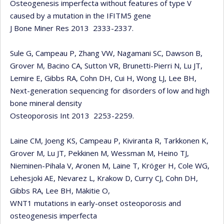
Osteogenesis imperfecta without features of type V
caused by a mutation in the IFITM5 gene
J Bone Miner Res 2013 2333-2337.
Sule G, Campeau P, Zhang VW, Nagamani SC, Dawson B,
Grover M, Bacino CA, Sutton VR, Brunetti-Pierri N, Lu JT,
Lemire E, Gibbs RA, Cohn DH, Cui H, Wong LJ, Lee BH,
Next-generation sequencing for disorders of low and high
bone mineral density
Osteoporosis Int 2013 2253-2259.
Laine CM, Joeng KS, Campeau P, Kiviranta R, Tarkkonen K,
Grover M, Lu JT, Pekkinen M, Wessman M, Heino TJ,
Nieminen-Pihala V, Aronen M, Laine T, Kröger H, Cole WG,
Lehesjoki AE, Nevarez L, Krakow D, Curry CJ, Cohn DH,
Gibbs RA, Lee BH, Mäkitie O,
WNT1 mutations in early-onset osteoporosis and
osteogenesis imperfecta