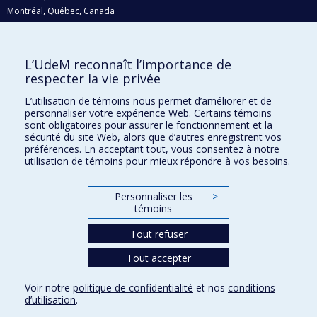
Montréal, Québec, Canada
H3C 3J7
Courriel:
recherche@umontreal.ca
L’UdeM reconnaît l’importance de
Qui fait quoi?
respecter la vie privée
Nous trouver
L’utilisation de témoins nous permet d’améliorer et de
personnaliser votre expérience Web. Certains témoins
Plan du site
sont obligatoires pour assurer le fonctionnement et la
sécurité du site Web, alors que d’autres enregistrent vos
Accessibilité
préférences. En acceptant tout, vous consentez à notre
utilisation de témoins pour mieux répondre à vos besoins.
Personnaliser les
>
témoins
Tout refuser
Tout accepter
Confidentialité
Voir notre
politique de confidentialité
et nos
conditions
Conditions d’utilisation
d’utilisation
.
Paramètres des témoins