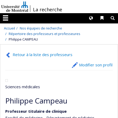
Passer
/
La recherche
au
contenu
Langues
Liens 
R
Menu
Accueil
Nos équipes de recherche
Répertoire des professeurs et professeures
Philippe CAMPEAU
Retour à la liste des professeurs
Modifier son profil
Sciences médicales
Philippe Campeau
Professeur titulaire de clinique
Faculté de médecine - Département de pédiatrie