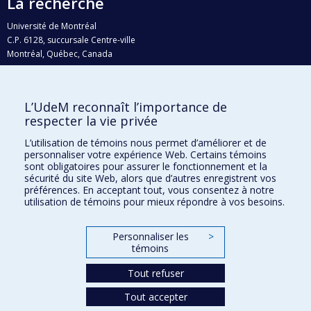
La recherche
Université de Montréal
C.P. 6128, succursale Centre-ville
Montréal, Québec, Canada
H3C 3J7
Courriel:
recherche@umontreal.ca
L’UdeM reconnaît l’importance de
Qui fait quoi?
respecter la vie privée
Nous trouver
L’utilisation de témoins nous permet d’améliorer et de
personnaliser votre expérience Web. Certains témoins
Plan du site
sont obligatoires pour assurer le fonctionnement et la
sécurité du site Web, alors que d’autres enregistrent vos
Accessibilité
préférences. En acceptant tout, vous consentez à notre
utilisation de témoins pour mieux répondre à vos besoins.
Personnaliser les
>
témoins
Tout refuser
Tout accepter