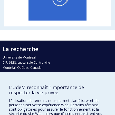
La recherche
Université de Montréal
C.P. 6128, succursale Centre-ville
Montréal, Québec, Canada
H3C 3J7
Courriel:
recherche@umontreal.ca
L’UdeM reconnaît l’importance de
Qui fait quoi?
respecter la vie privée
Nous trouver
L’utilisation de témoins nous permet d’améliorer et de
personnaliser votre expérience Web. Certains témoins
Plan du site
sont obligatoires pour assurer le fonctionnement et la
sécurité du site Web, alors que d’autres enregistrent vos