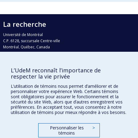
La recherche
Université de Montréal
C.P. 6128, succursale Centre-ville
Montréal, Québec, Canada
H3C 3J7
Courriel:
recherche@umontreal.ca
L’UdeM reconnaît l’importance de
Qui fait quoi?
respecter la vie privée
Nous trouver
L’utilisation de témoins nous permet d’améliorer et de
personnaliser votre expérience Web. Certains témoins
Plan du site
sont obligatoires pour assurer le fonctionnement et la
sécurité du site Web, alors que d’autres enregistrent vos
Accessibilité
préférences. En acceptant tout, vous consentez à notre
utilisation de témoins pour mieux répondre à vos besoins.
Personnaliser les
>
témoins