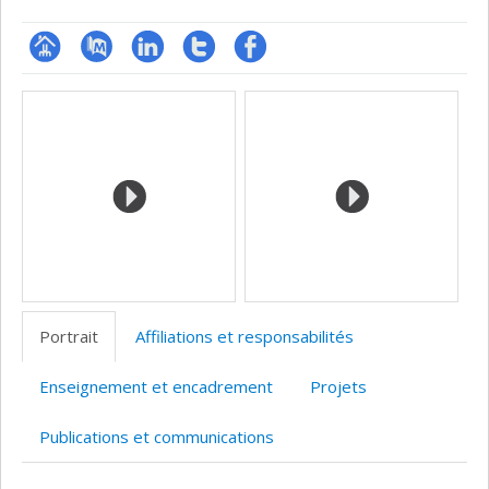
Page
PubMed
LinkedIn
Compte
Profil
Médias
professionnelle
Twitter
Facebook
(faculté,département,école)
Portrait
Affiliations et responsabilités
Enseignement et encadrement
Projets
Publications et communications