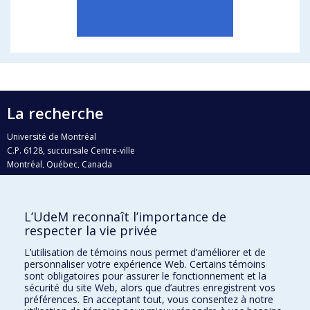
La recherche
Université de Montréal
C.P. 6128, succursale Centre-ville
Montréal, Québec, Canada
H3C 3J7
Courriel:
recherche@umontreal.ca
L’UdeM reconnaît l’importance de
respecter la vie privée
Qui fait quoi?
Nous trouver
L’utilisation de témoins nous permet d’améliorer et de
personnaliser votre expérience Web. Certains témoins
Plan du site
sont obligatoires pour assurer le fonctionnement et la
sécurité du site Web, alors que d’autres enregistrent vos
Accessibilité
préférences. En acceptant tout, vous consentez à notre