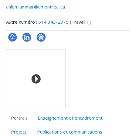
ahlem.ammar@umontreal.ca
Autre numéro :
514 343-2375
(Travail 1)
Page
LinkedIn
Autre
Médias
professionnelle
site
(faculté,département,école)
web
Portrait
Enseignement et encadrement
Projets
Publications et communications