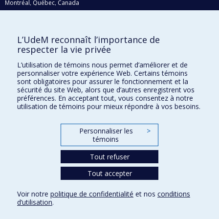
Montréal, Québec, Canada
H3C 3J7
Courriel:
recherche@umontreal.ca
L’UdeM reconnaît l’importance de
respecter la vie privée
Qui fait quoi?
Nous trouver
L’utilisation de témoins nous permet d’améliorer et de
personnaliser votre expérience Web. Certains témoins
Plan du site
sont obligatoires pour assurer le fonctionnement et la
sécurité du site Web, alors que d’autres enregistrent vos
Accessibilité
préférences. En acceptant tout, vous consentez à notre
utilisation de témoins pour mieux répondre à vos besoins.
Personnaliser les
>
témoins
Tout refuser
Tout accepter
Confidentialité
Voir notre
politique de confidentialité
et nos
conditions
Conditions d’utilisation
d’utilisation
.
Paramètres des témoins