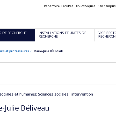
Liens
Répertoire
Facultés
Bibliothèques
Plan campus
externes
S DE RECHERCHE
INSTALLATIONS ET UNITÉS DE
VICE-RECT
RECHERCHE
RECHERCH
urs et professeures
Marie-Julie BÉLIVEAU
sociales et humaines
; Sciences sociales : intervention
-Julie Béliveau