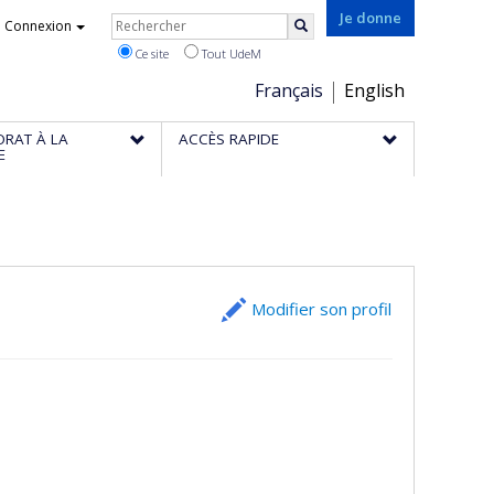
Rechercher
Je donne
Connexion
Rechercher
Ce site
Tout UdeM
Choix
Français
English
de
ORAT À LA
ACCÈS RAPIDE
la
E
langue
Modifier son profil