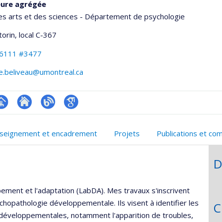
eure agrégée
es arts et des sciences - Département de psychologie
torin
, local C-367
-6111 #3477
ie.beliveau@umontreal.ca
hGate
age
Site
Blogue
Google
rofessionnelle
web
Scholar
seignement et encadrement
Projets
Publications et co
faculté,département,école)
de
l’unité
D
de
recherche
pement et l'adaptation (LabDA). Mes travaux s'inscrivent
hopathologie développementale. Ils visent à identifier les
C
s développementales, notamment l'apparition de troubles,