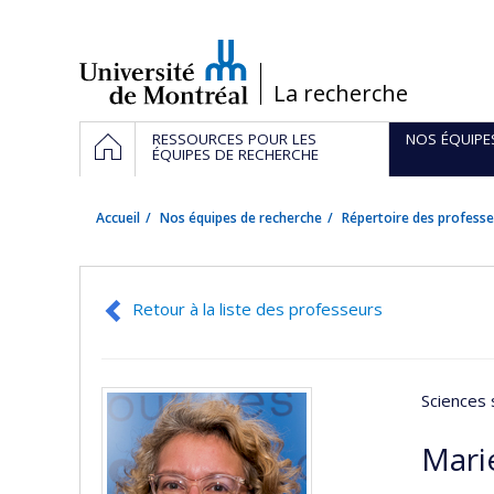
Passer
au
contenu
/
La recherche
Navigation
ACCUEIL
RESSOURCES POUR LES
NOS ÉQUIPE
principale
ÉQUIPES DE RECHERCHE
Accueil
Nos équipes de recherche
Répertoire des professe
Retour à la liste des professeurs
Sciences 
Marie