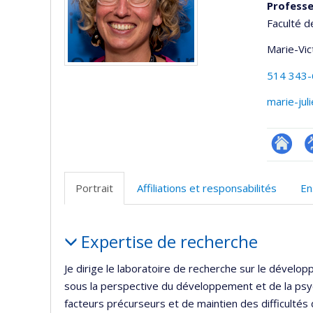
Profess
Faculté d
Marie-Vic
514 343
marie-jul
Researc
P
p
Portrait
Affiliations et responsabilités
En
(
Portrait
Expertise de recherche
Je dirige le laboratoire de recherche sur le dévelop
sous la perspective du développement et de la psyc
facteurs précurseurs et de maintien des difficulté