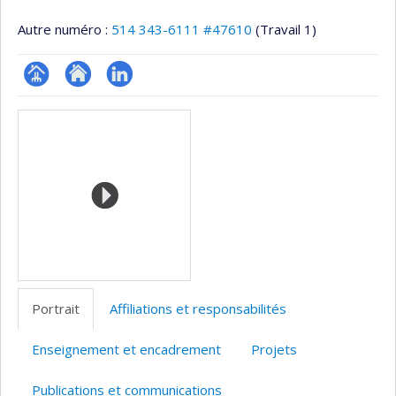
Autre numéro :
514 343-6111 #47610
(Travail 1)
Page
Site
LinkedIn
Médias
professionnelle
web
(faculté,département,école)
de
l’unité
de
recherche
Portrait
Affiliations et responsabilités
Enseignement et encadrement
Projets
Publications et communications