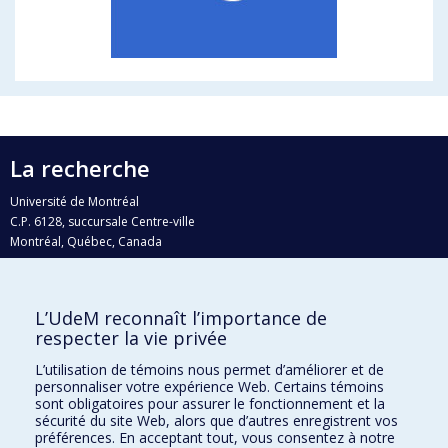
La recherche
Université de Montréal
C.P. 6128, succursale Centre-ville
Montréal, Québec, Canada
H3C 3J7
Courriel:
recherche@umontreal.ca
L’UdeM reconnaît l’importance de
Qui fait quoi?
respecter la vie privée
Nous trouver
L’utilisation de témoins nous permet d’améliorer et de
personnaliser votre expérience Web. Certains témoins
Plan du site
sont obligatoires pour assurer le fonctionnement et la
sécurité du site Web, alors que d’autres enregistrent vos
Accessibilité
préférences. En acceptant tout, vous consentez à notre