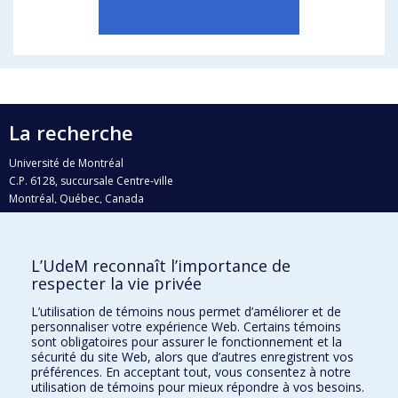
La recherche
Université de Montréal
C.P. 6128, succursale Centre-ville
Montréal, Québec, Canada
H3C 3J7
Courriel:
recherche@umontreal.ca
L’UdeM reconnaît l’importance de
Qui fait quoi?
respecter la vie privée
Nous trouver
L’utilisation de témoins nous permet d’améliorer et de
personnaliser votre expérience Web. Certains témoins
Plan du site
sont obligatoires pour assurer le fonctionnement et la
sécurité du site Web, alors que d’autres enregistrent vos
Accessibilité
préférences. En acceptant tout, vous consentez à notre
utilisation de témoins pour mieux répondre à vos besoins.