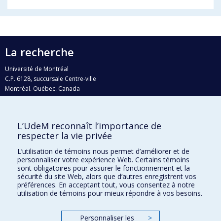
La recherche
Université de Montréal
C.P. 6128, succursale Centre-ville
Montréal, Québec, Canada
H3C 3J7
Courriel:
recherche@umontreal.ca
L’UdeM reconnaît l’importance de
Qui fait quoi?
respecter la vie privée
Nous trouver
L’utilisation de témoins nous permet d’améliorer et de
personnaliser votre expérience Web. Certains témoins
Plan du site
sont obligatoires pour assurer le fonctionnement et la
sécurité du site Web, alors que d’autres enregistrent vos
Accessibilité
préférences. En acceptant tout, vous consentez à notre
utilisation de témoins pour mieux répondre à vos besoins.
Personnaliser les
>