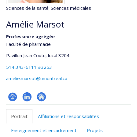
Sciences de la santé
; Sciences médicales
Amélie Marsot
Professeure agrégée
Faculté de pharmacie
Pavillon Jean Coutu
, local 3204
514 343-6111 #3253
amelie.marsot@umontreal.ca
Page
LinkedIn
Autre
professionnelle
site
Portrait
Affiliations et responsabilités
(faculté,département,école)
web
Enseignement et encadrement
Projets