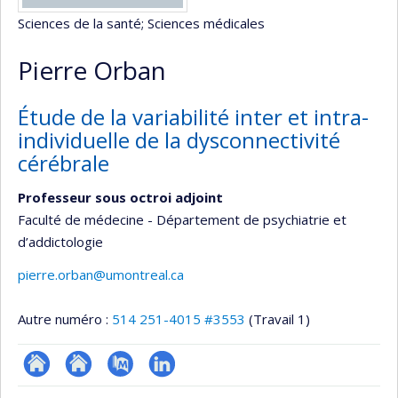
Sciences de la santé
; Sciences médicales
Pierre Orban
Étude de la variabilité inter et intra-
individuelle de la dysconnectivité
cérébrale
Professeur sous octroi adjoint
Faculté de médecine - Département de psychiatrie et
d’addictologie
pierre.orban@umontreal.ca
Autre numéro :
514 251-4015 #3553
(Travail 1)
ResearchGate
Site
PubMed
LinkedIn