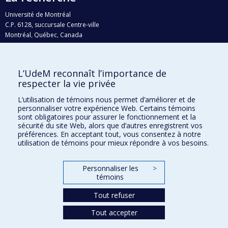
Université de Montréal
C.P. 6128, succursale Centre-ville
Montréal, Québec, Canada
H3C 3J7
Courriel:
recherche@umontreal.ca
L’UdeM reconnaît l’importance de
Qui fait quoi?
respecter la vie privée
Nous trouver
L’utilisation de témoins nous permet d’améliorer et de
personnaliser votre expérience Web. Certains témoins
Plan du site
sont obligatoires pour assurer le fonctionnement et la
sécurité du site Web, alors que d’autres enregistrent vos
Accessibilité
préférences. En acceptant tout, vous consentez à notre
utilisation de témoins pour mieux répondre à vos besoins.
Personnaliser les
>
témoins
Tout refuser
Tout accepter