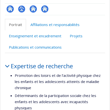
ResearchGate
Page
Site
Autre
professionnelle
web
site
Portrait
Affiliations et responsabilités
(faculté,département,école)
de
web
l’unité
Enseignement et encadrement
Projets
de
recherche
Publications et communications
Portrait
Expertise de recherche
Promotion des loisirs et de l’activité physique chez
les enfants et les adolescents atteints de maladie
chronique
Déterminants de la participation sociale chez les
enfants et les adolescents avec incapacités
physiques