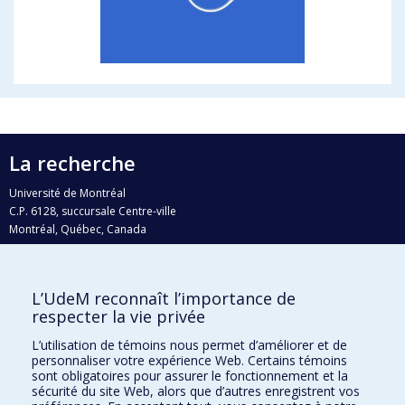
La recherche
Université de Montréal
C.P. 6128, succursale Centre-ville
Montréal, Québec, Canada
H3C 3J7
Courriel:
recherche@umontreal.ca
L’UdeM reconnaît l’importance de
Qui fait quoi?
respecter la vie privée
Nous trouver
L’utilisation de témoins nous permet d’améliorer et de
personnaliser votre expérience Web. Certains témoins
Plan du site
sont obligatoires pour assurer le fonctionnement et la
sécurité du site Web, alors que d’autres enregistrent vos
Accessibilité