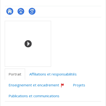
ResearchGate
Page
Google
Médias
professionnelle
Scholar
(faculté,département,école)
Portrait
Affiliations et responsabilités
Enseignement et encadrement
Projets
Ce
professeur
Publications et communications
recrute