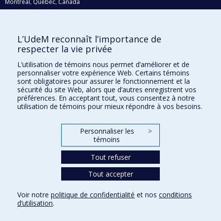
Montréal, Québec, Canada
H3C 3J7
Courriel:
recherche@umontreal.ca
L’UdeM reconnaît l’importance de
respecter la vie privée
Qui fait quoi?
Nous trouver
L’utilisation de témoins nous permet d’améliorer et de
personnaliser votre expérience Web. Certains témoins
Plan du site
sont obligatoires pour assurer le fonctionnement et la
sécurité du site Web, alors que d’autres enregistrent vos
Accessibilité
préférences. En acceptant tout, vous consentez à notre
utilisation de témoins pour mieux répondre à vos besoins.
Personnaliser les
>
témoins
Tout refuser
Tout accepter
Confidentialité
Voir notre
politique de confidentialité
et nos
conditions
Conditions d’utilisation
d’utilisation
.
Paramètres des témoins
Université de