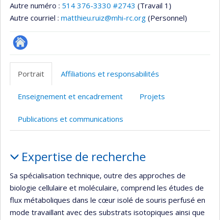
Autre numéro :
514 376-3330 #2743
(Travail 1)
Autre courriel :
matthieu.ruiz@mhi-rc.org
(Personnel)
Site
web
Portrait
Affiliations et responsabilités
de
l’unité
Enseignement et encadrement
Projets
de
recherche
Publications et communications
Portrait
Expertise de recherche
Sa spécialisation technique, outre des approches de
biologie cellulaire et moléculaire, comprend les études de
flux métaboliques dans le cœur isolé de souris perfusé en
mode travaillant avec des substrats isotopiques ainsi que