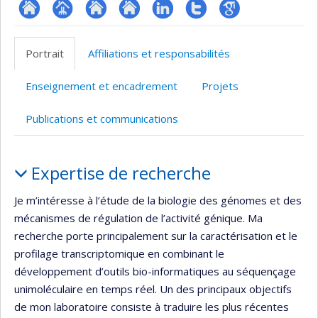
ResearchGate
Page
Site
Site
LinkedIn
Compte
Google
professionnelle
web
web
Twitter
Scholar
Portrait
Affiliations et responsabilités
(faculté,département,école)
de
de
l’unité
l’unité
Enseignement et encadrement
Projets
de
de
recherche
recherche
Publications et communications
Portrait
Expertise de recherche
Je m’intéresse à l’étude de la biologie des génomes et des
mécanismes de régulation de l’activité génique. Ma
recherche porte principalement sur la caractérisation et le
profilage transcriptomique en combinant le
développement d’outils bio-informatiques au séquençage
unimoléculaire en temps réel. Un des principaux objectifs
de mon laboratoire consiste à traduire les plus récentes