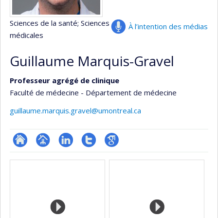
Sciences de la santé
; Sciences
À l’intention des médias
médicales
Guillaume Marquis-Gravel
Professeur agrégé de clinique
Faculté de médecine - Département de médecine
guillaume.marquis.gravel@umontreal.ca
ResearchGate
Page
LinkedIn
Compte
Google
Médias
professionnelle
Twitter
Scholar
(faculté,département,école)