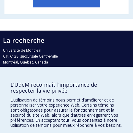
La recherche
Université de Montréal
C.P. 6128, succursale Centre-ville
Montréal, Québec, Canada
H3C 3J7
Courriel:
recherche@umontreal.ca
L’UdeM reconnaît l’importance de
respecter la vie privée
Qui fait quoi?
Nous trouver
L’utilisation de témoins nous permet d’améliorer et de
personnaliser votre expérience Web. Certains témoins
Plan du site
sont obligatoires pour assurer le fonctionnement et la
sécurité du site Web, alors que d’autres enregistrent vos
Accessibilité
préférences. En acceptant tout, vous consentez à notre
utilisation de témoins pour mieux répondre à vos besoins.