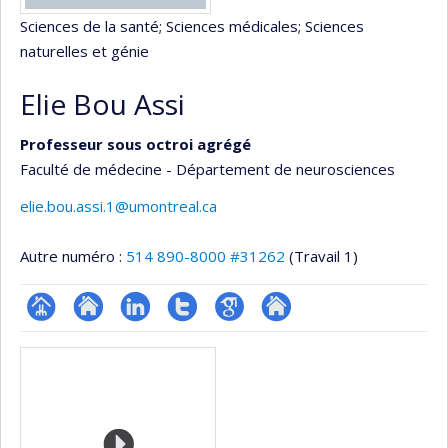
Sciences de la santé
; Sciences médicales
; Sciences
naturelles et génie
Elie Bou Assi
Professeur sous octroi agrégé
Faculté de médecine - Département de neurosciences
elie.bou.assi.1@umontreal.ca
Autre numéro :
514 890-8000 #31262
(Travail 1)
Page
Site
LinkedIn
Compte
Google
Autre
Médias
professionnelle
web
Twitter
Scholar
site
(faculté,département,école)
de
web
l’unité
de