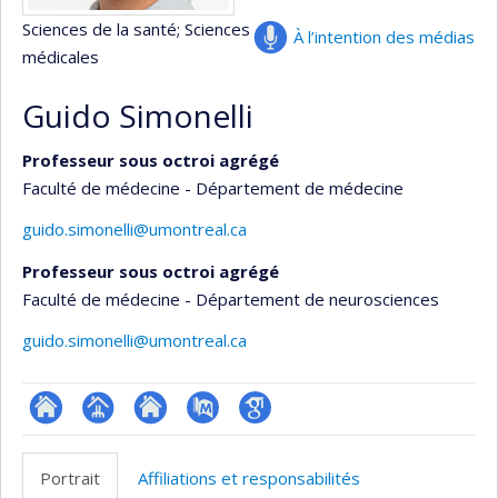
Sciences de la santé
; Sciences
À l’intention des médias
médicales
Guido Simonelli
Professeur sous octroi agrégé
Faculté de médecine - Département de médecine
guido.simonelli@umontreal.ca
Professeur sous octroi agrégé
Faculté de médecine - Département de neurosciences
guido.simonelli@umontreal.ca
ResearchGate
Page
Site
PubMed
Google
professionnelle
web
Scholar
Portrait
Affiliations et responsabilités
(faculté,département,école)
de