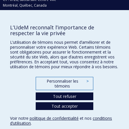
Montréal, Québec, Canada
H3C 3J7
Courriel:
recherche@umontreal.ca
L’UdeM reconnaît l’importance de
Qui fait quoi?
respecter la vie privée
Nous trouver
L’utilisation de témoins nous permet d’améliorer et de
personnaliser votre expérience Web. Certains témoins
Plan du site
sont obligatoires pour assurer le fonctionnement et la
sécurité du site Web, alors que d’autres enregistrent vos
Accessibilité
préférences. En acceptant tout, vous consentez à notre
utilisation de témoins pour mieux répondre à vos besoins.
Personnaliser les
>
témoins
Tout refuser
Tout accepter
Confidentialité
Voir notre
politique de confidentialité
et nos
conditions
Conditions d’utilisation
d’utilisation
.
Paramètres des témoins