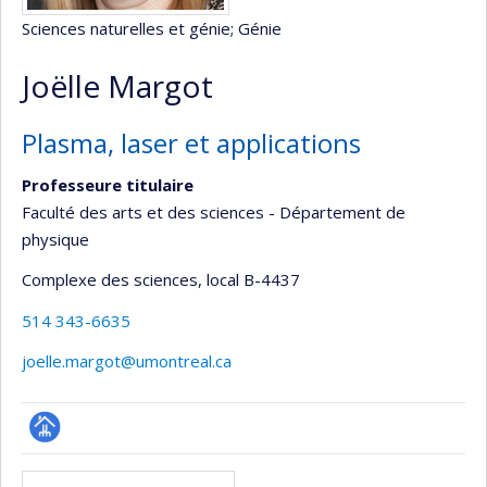
Sciences naturelles et génie
; Génie
Joëlle Margot
Plasma, laser et applications
Professeure titulaire
Faculté des arts et des sciences - Département de
physique
Complexe des sciences
, local B-4437
514 343-6635
joelle.margot@umontreal.ca
Page
Médias
professionnelle