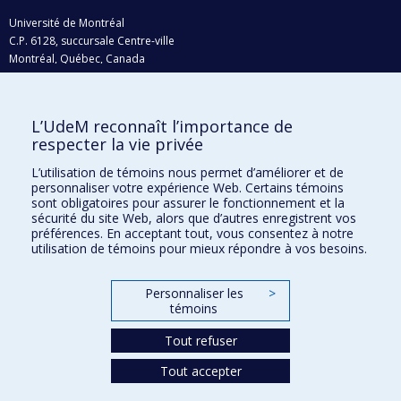
Université de Montréal
C.P. 6128, succursale Centre-ville
Montréal, Québec, Canada
H3C 3J7
Courriel:
recherche@umontreal.ca
L’UdeM reconnaît l’importance de
respecter la vie privée
Qui fait quoi?
Nous trouver
L’utilisation de témoins nous permet d’améliorer et de
personnaliser votre expérience Web. Certains témoins
Plan du site
sont obligatoires pour assurer le fonctionnement et la
sécurité du site Web, alors que d’autres enregistrent vos
Accessibilité
préférences. En acceptant tout, vous consentez à notre
utilisation de témoins pour mieux répondre à vos besoins.
Personnaliser les
>
témoins
Tout refuser
Tout accepter
Confidentialité