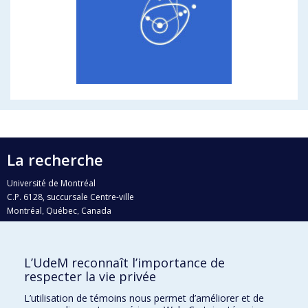
La recherche
Université de Montréal
C.P. 6128, succursale Centre-ville
Montréal, Québec, Canada
H3C 3J7
Courriel:
recherche@umontreal.ca
L’UdeM reconnaît l’importance de
Qui fait quoi?
respecter la vie privée
Nous trouver
L’utilisation de témoins nous permet d’améliorer et de