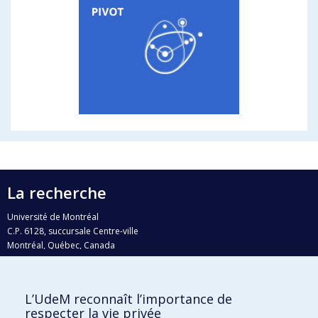
La recherche
Université de Montréal
C.P. 6128, succursale Centre-ville
Montréal, Québec, Canada
H3C 3J7
Courriel:
recherche@umontreal.ca
L’UdeM reconnaît l’importance de
Qui fait quoi?
respecter la vie privée