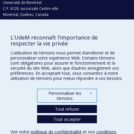
Université de Montréal
C.P. 6128, succursale Centre-ville
Montréal, Québec, Canada
H3C 3J7
Courriel:
recherche@umontreal.ca
L’UdeM reconnaît l’importance de
Qui fait quoi?
respecter la vie privée
Nous trouver
L’utilisation de témoins nous permet d’améliorer et de
personnaliser votre expérience Web. Certains témoins
Plan du site
sont obligatoires pour assurer le fonctionnement et la
sécurité du site Web, alors que d’autres enregistrent vos
Accessibilité
préférences. En acceptant tout, vous consentez à notre
utilisation de témoins pour mieux répondre à vos besoins.
Personnaliser les
>
témoins
Tout refuser
Tout accepter
Confidentialité
Voir notre
politique de confidentialité
et nos
conditions