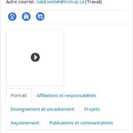
Autre courriel :
nabil.seidah@ircm.qc.ca
(Travail)
Page
Site
PubMed
Médias
professionnelle
web
(faculté,département,école)
de
l’unité
de
recherche
Portrait
Affiliations et responsabilités
Enseignement et encadrement
Projets
Rayonnement
Publications et communications