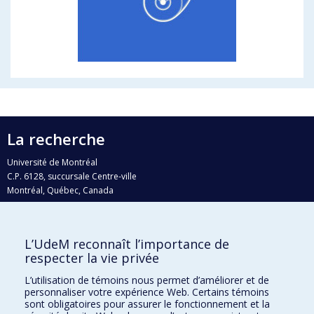
La recherche
Université de Montréal
C.P. 6128, succursale Centre-ville
Montréal, Québec, Canada
H3C 3J7
Courriel:
recherche@umontreal.ca
L’UdeM reconnaît l’importance de
Qui fait quoi?
respecter la vie privée
Nous trouver
L’utilisation de témoins nous permet d’améliorer et de
personnaliser votre expérience Web. Certains témoins
Plan du site
sont obligatoires pour assurer le fonctionnement et la