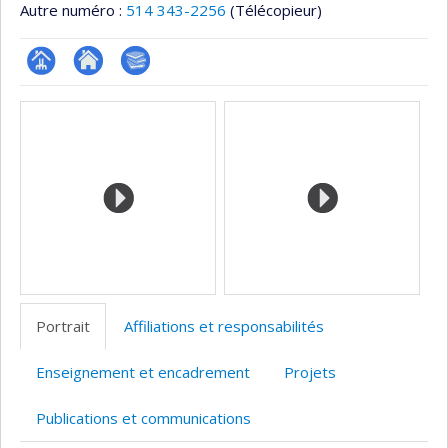
Autre numéro :
514 343-2256
(Télécopieur)
Page
Site
Bibliographie
Médias
professionnelle
web
(faculté,département,école)
de
l’unité
de
recherche
Portrait
Affiliations et responsabilités
Enseignement et encadrement
Projets
Publications et communications