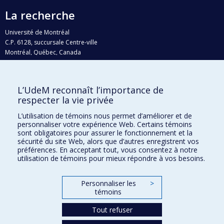
La recherche
Université de Montréal
C.P. 6128, succursale Centre-ville
Montréal, Québec, Canada
H3C 3J7
Courriel:
recherche@umontreal.ca
L’UdeM reconnaît l’importance de
Qui fait quoi?
respecter la vie privée
Nous trouver
L’utilisation de témoins nous permet d’améliorer et de
personnaliser votre expérience Web. Certains témoins
Plan du site
sont obligatoires pour assurer le fonctionnement et la
sécurité du site Web, alors que d’autres enregistrent vos
Accessibilité
préférences. En acceptant tout, vous consentez à notre
utilisation de témoins pour mieux répondre à vos besoins.
Personnaliser les
>
témoins
Tout refuser