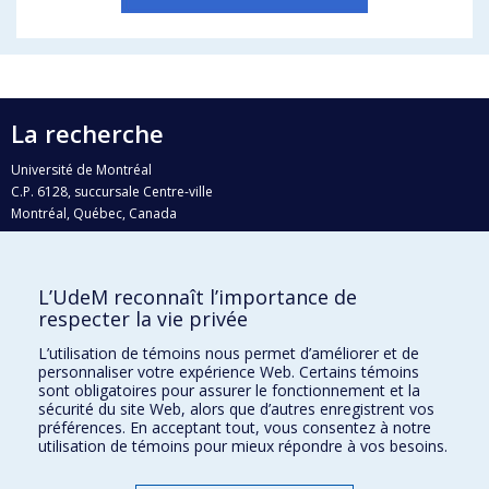
La recherche
Université de Montréal
C.P. 6128, succursale Centre-ville
Montréal, Québec, Canada
H3C 3J7
Courriel:
recherche@umontreal.ca
L’UdeM reconnaît l’importance de
Qui fait quoi?
respecter la vie privée
Nous trouver
L’utilisation de témoins nous permet d’améliorer et de
personnaliser votre expérience Web. Certains témoins
Plan du site
sont obligatoires pour assurer le fonctionnement et la
sécurité du site Web, alors que d’autres enregistrent vos
Accessibilité
préférences. En acceptant tout, vous consentez à notre
utilisation de témoins pour mieux répondre à vos besoins.