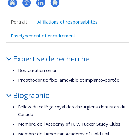
ResearchGate
Page
LinkedIn
Autre
professionnelle
site
Portrait
Affiliations et responsabilités
(faculté,département,école)
web
Enseignement et encadrement
Portrait
Expertise de recherche
Restauration en or
Prosthodontie fixe, amovible et implanto-portée
Biographie
Fellow du collège royal des chirurgiens dentistes du
Canada
Membre de l'Academy of R. V. Tucker Study Clubs
Membre de l'American Academy of Gold Foil