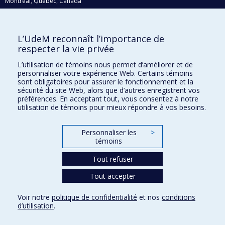
Montréal, Québec, Canada
H3C 3J7
Courriel:
recherche@umontreal.ca
L’UdeM reconnaît l’importance de
Qui fait quoi?
respecter la vie privée
Nous trouver
L’utilisation de témoins nous permet d’améliorer et de
personnaliser votre expérience Web. Certains témoins
Plan du site
sont obligatoires pour assurer le fonctionnement et la
sécurité du site Web, alors que d’autres enregistrent vos
Accessibilité
préférences. En acceptant tout, vous consentez à notre
utilisation de témoins pour mieux répondre à vos besoins.
Personnaliser les
>
témoins
Tout refuser
Tout accepter
Confidentialité
Voir notre
politique de confidentialité
et nos
conditions
Conditions d’utilisation
d’utilisation
.
Paramètres des témoins
Université de