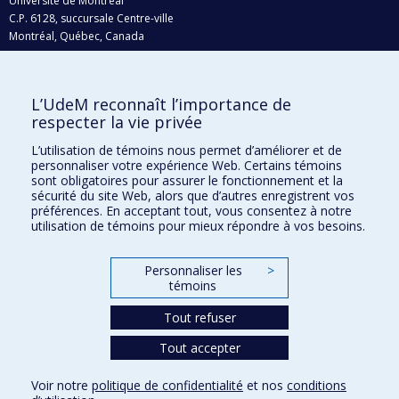
Université de Montréal
C.P. 6128, succursale Centre-ville
Montréal, Québec, Canada
H3C 3J7
Courriel:
recherche@umontreal.ca
L’UdeM reconnaît l’importance de
Qui fait quoi?
respecter la vie privée
Nous trouver
L’utilisation de témoins nous permet d’améliorer et de
personnaliser votre expérience Web. Certains témoins
Plan du site
sont obligatoires pour assurer le fonctionnement et la
sécurité du site Web, alors que d’autres enregistrent vos
Accessibilité
préférences. En acceptant tout, vous consentez à notre
utilisation de témoins pour mieux répondre à vos besoins.
Personnaliser les
>
témoins
Tout refuser
Tout accepter
Confidentialité
Voir notre
politique de confidentialité
et nos
conditions
Conditions d’utilisation