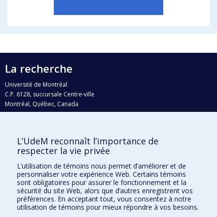
La recherche
Université de Montréal
C.P. 6128, succursale Centre-ville
Montréal, Québec, Canada
H3C 3J7
Courriel:
recherche@umontreal.ca
L’UdeM reconnaît l’importance de
Qui fait quoi?
respecter la vie privée
Nous trouver
L’utilisation de témoins nous permet d’améliorer et de
personnaliser votre expérience Web. Certains témoins
Plan du site
sont obligatoires pour assurer le fonctionnement et la
sécurité du site Web, alors que d’autres enregistrent vos
Accessibilité
préférences. En acceptant tout, vous consentez à notre
utilisation de témoins pour mieux répondre à vos besoins.