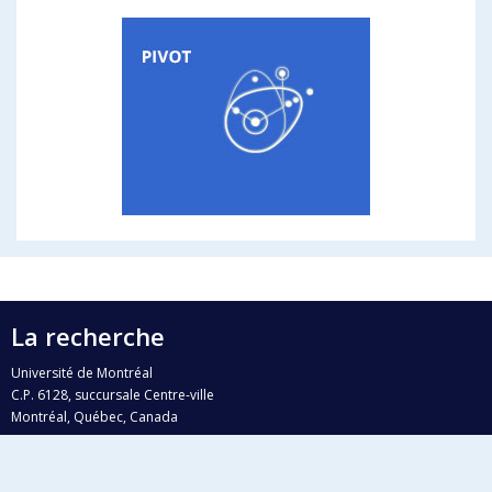
La recherche
Université de Montréal
C.P. 6128, succursale Centre-ville
Montréal, Québec, Canada
H3C 3J7
Courriel:
recherche@umontreal.ca