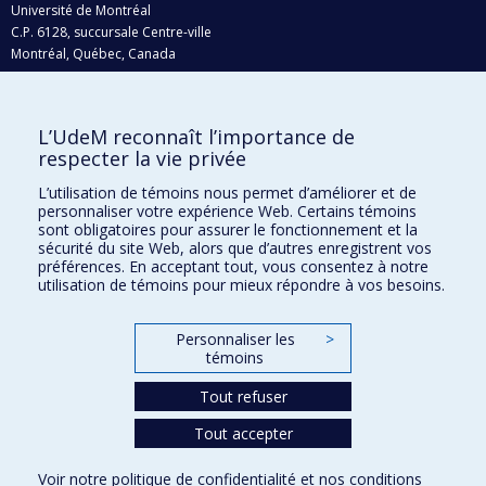
Université de Montréal
C.P. 6128, succursale Centre-ville
Montréal, Québec, Canada
H3C 3J7
Courriel:
recherche@umontreal.ca
L’UdeM reconnaît l’importance de
Qui fait quoi?
respecter la vie privée
Nous trouver
L’utilisation de témoins nous permet d’améliorer et de
personnaliser votre expérience Web. Certains témoins
Plan du site
sont obligatoires pour assurer le fonctionnement et la
sécurité du site Web, alors que d’autres enregistrent vos
Accessibilité
préférences. En acceptant tout, vous consentez à notre
utilisation de témoins pour mieux répondre à vos besoins.
Personnaliser les
>
témoins
Tout refuser
Tout accepter
Confidentialité
Voir notre
politique de confidentialité
et nos
conditions