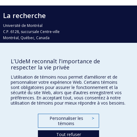
La recherche
Université de Montréal
C.P. 6128, succursale Centre-ville
Montréal, Québec, Canada
H3C 3J7
Courriel:
recherche@umontreal.ca
L’UdeM reconnaît l’importance de
Qui fait quoi?
respecter la vie privée
Nous trouver
L’utilisation de témoins nous permet d’améliorer et de
personnaliser votre expérience Web. Certains témoins
Plan du site
sont obligatoires pour assurer le fonctionnement et la
sécurité du site Web, alors que d’autres enregistrent vos
Accessibilité
préférences. En acceptant tout, vous consentez à notre
utilisation de témoins pour mieux répondre à vos besoins.
Personnaliser les
>
témoins
Tout refuser