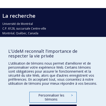
La recherche
Université de Montréal
C.P. 6128, succursale Centre-ville
Montréal, Québec, Canada
H3C 3J7
Courriel:
recherche@umontreal.ca
L’UdeM reconnaît l’importance de
Qui fait quoi?
respecter la vie privée
Nous trouver
L’utilisation de témoins nous permet d’améliorer et de
personnaliser votre expérience Web. Certains témoins
Plan du site
sont obligatoires pour assurer le fonctionnement et la
sécurité du site Web, alors que d’autres enregistrent vos
Accessibilité
préférences. En acceptant tout, vous consentez à notre
utilisation de témoins pour mieux répondre à vos besoins.
Personnaliser les
>
témoins