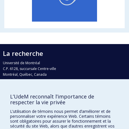
La recherche
Université de Montréal
C.P. 6128, succursale Centre-ville
Montréal, Québec, Canada
H3C 3J7
Courriel:
recherche@umontreal.ca
L’UdeM reconnaît l’importance de
Qui fait quoi?
respecter la vie privée
Nous trouver
L’utilisation de témoins nous permet d’améliorer et de
personnaliser votre expérience Web. Certains témoins
Plan du site
sont obligatoires pour assurer le fonctionnement et la
sécurité du site Web, alors que d’autres enregistrent vos